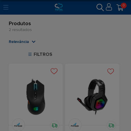
0
Produtos
2 resultados
Relevância
Relevância
FILTROS
Mais Vendidos
Menor Preço
Maior Preço
Ordem Alfabética