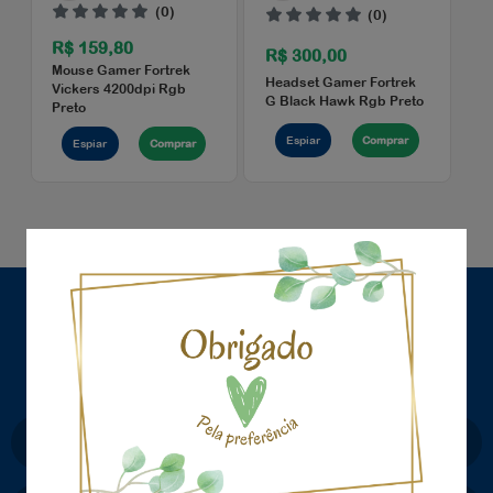
(0)
(0)
R$ 159,80
R$ 300,00
Mouse Gamer Fortrek
Headset Gamer Fortre
Vickers 4200dpi Rgb
G Black Hawk Rgb Pre
Preto
×
Espiar
Comprar
Espiar
Comprar
CADASTRE-SE E RECEBA OFERTAS COM
PREÇOS EXCLUSIVOS
seja sempre o primeiro a receber nossas novidades,
cadastre-se, é gratis!