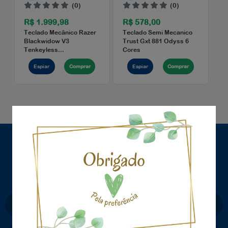
(0)
(0)
R$ 1.999,98
R$ 578,00
Teclado Mecânico Razer
Teclado Semi Mecanic
Blackwidow V3
Trust Gxt 881 Odyss 6
Tenkeyless...
Cores
×
Espiar
Comprar
Espiar
Comprar
CADASTRE-SE E RECEBA OFERTAS COM
PREÇOS EXCLUSIVOS
seja sempre o primeiro a receber nossas novidades,
cadastre-se, é gratis!