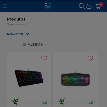
0
Produtos
2 resultados
Relevância
Relevância
FILTROS
Mais Vendidos
Menor Preço
Maior Preço
Ordem Alfabética