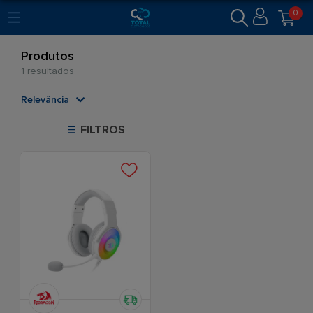
0
Produtos
1 resultados
Relevância
Relevância
FILTROS
Mais Vendidos
Menor Preço
Maior Preço
Ordem Alfabética