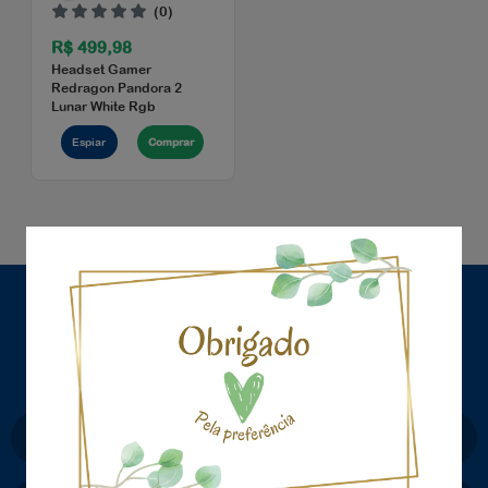
(0)
R$ 499,98
Headset Gamer
Redragon Pandora 2
Lunar White Rgb
×
Espiar
Comprar
CADASTRE-SE E RECEBA OFERTAS COM
PREÇOS EXCLUSIVOS
seja sempre o primeiro a receber nossas novidades,
cadastre-se, é gratis!